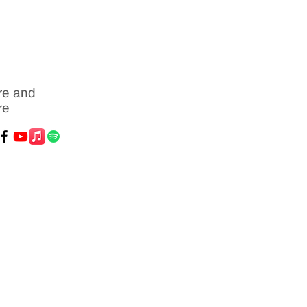
re and
re