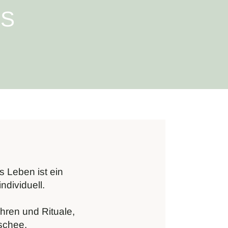
SS
.
s Leben ist ein
ndividuell.
ühren und Rituale,
ischee.