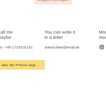
all me
You can write it
Mo
maybe
in a letter
mo
el: +49 1719316181
ankescheer@email.de
was die Presse sagt...